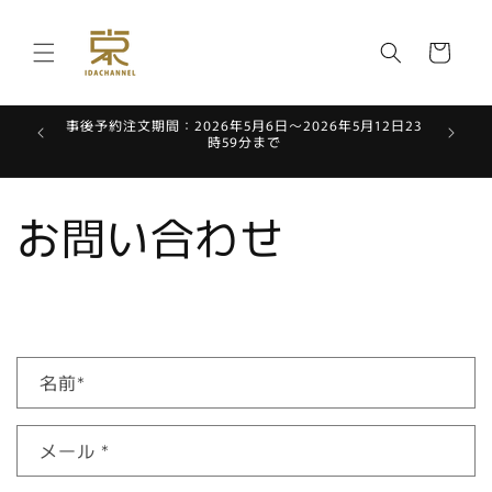
コンテ
カ
ンツに
進む
ー
ト
事後予約注文期間：2026年5月6日〜2026年5月12日23
時59分まで
お問い合わせ
お
名前
*
問
い
メール
*
合
わ