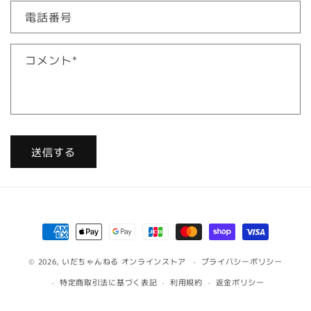
せ
電話番号
フ
ォ
コメント
*
ー
ム
送信する
決
済
© 2026,
いだちゃんねる オンラインストア
方
プライバシーポリシー
法
特定商取引法に基づく表記
利用規約
返金ポリシー